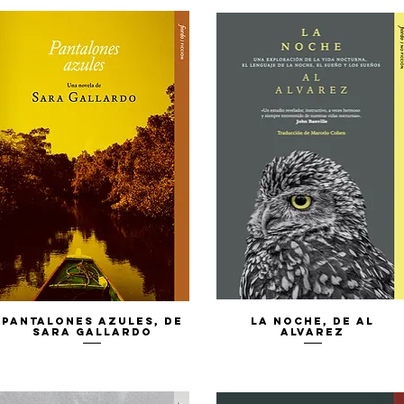
Vista rápida
Vista rápida
Pantalones azules, de
La noche, de Al
Sara Gallardo
Alvarez