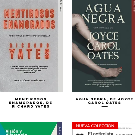
Vista rápida
Vista rápida
Mentirosos
Agua negra, de Joyce
enamorados, de
Carol Oates
Richard Yates
NUEVA COLECCIÓN