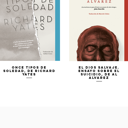
Vista rápida
Vista rápida
Once tipos de
El Dios Salvaje.
soledad, de Richard
Ensayo sobre el
Yates
suicidio, de Al
Alvarez