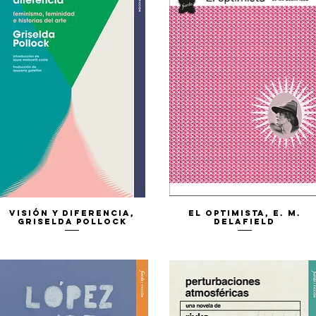
Vista rápida
Vista rápida
Visión y diferencia,
El optimista, E. M.
Griselda Pollock
Delafield