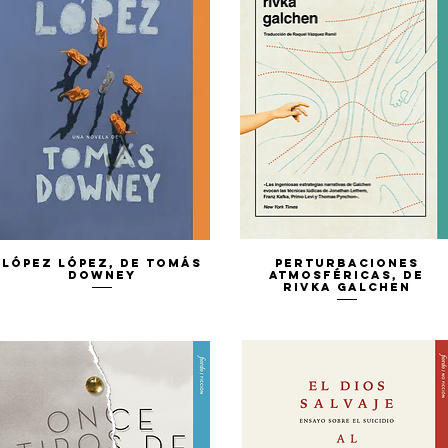
Vista rápida
Vista rápida
López López, de Tomás
Perturbaciones
Downey
atmosféricas, de
Rivka Galchen