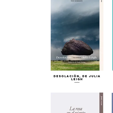
Vista rápida
Desolación, de Julia
Leigh