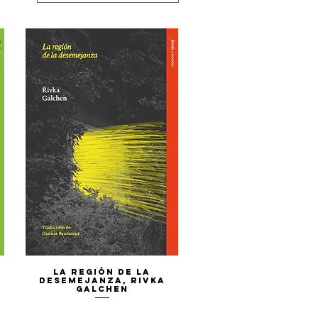
Vista rápida
La región de la
desemejanza, Rivka
Galchen