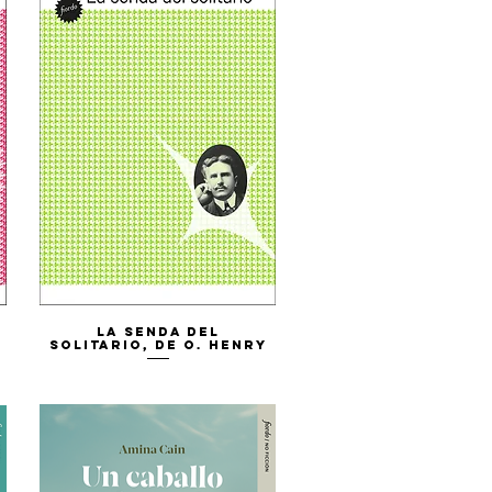
Vista rápida
La senda del
solitario, de O. Henry