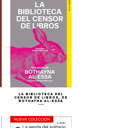
Vista rápida
La biblioteca del
censor de libros, de
Bothayna Al-Essa
NUEVA COLECCIÓN