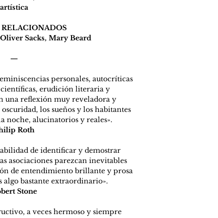
nocturnos particula
artística
tecnologías de ilum
artistas romántico
 RELACIONADOS
entre otros asuntos,
Oliver Sacks, Mary Beard
excelente ensayo s
traducción magist
—
presenta en este 
miniscencias personales, autocríticas 
ientíficas, erudición literaria y 
n una reflexión muy reveladora y 
 oscuridad, los sueños y los habitantes 
 noche, alucinatorios y reales». 
hilip Roth
abilidad de identificar y demostrar 
as asociaciones parezcan inevitables 
ón de entendimiento brillante y prosa 
s algo bastante extraordinario».
bert Stone
ructivo, a veces hermoso y siempre 