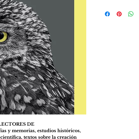
todos los miedos y 
Pronto disponible 
sueños más revelad
plataformas de ve
de estudio a lo lar
provocado una mir
definiciones que 
tan fascinante com
Al Alvarez, prolífic
ofrece en 
La noche.
nocturna, el lenguaje 
sueños
 un texto rev
distintas facetas n
resonancias. El mie
sus secuelas en la a
sueño que estudia
que duermen; los 
sobre las funcione
de Freud y su clási
los sueños que res
del caos aplicada a 
LECTORES DE
alucinaciones que 
ías y memorias, estudios históricos, 
en el sueño profu
científica, textos sobre la creación 