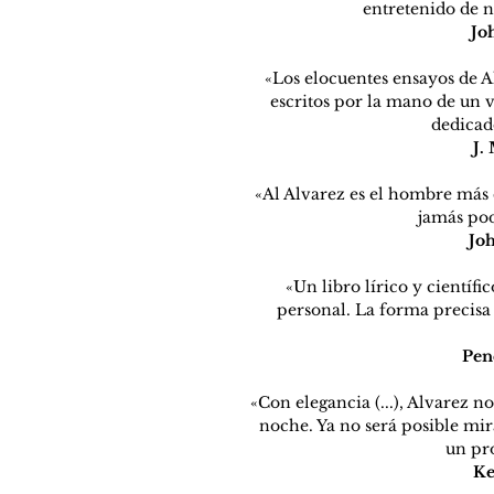
entretenido de n
Jo
«Los elocuentes ensayos de Al
escritos por la mano de un v
dedicado
J.
«Al Alvarez es el hombre más
jamás po
Joh
«Un libro lírico y cientí
personal. La forma precisa 
Pen
«Con elegancia (...), Alvarez n
noche. Ya no será posible mi
un pro
Ke