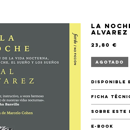
La noch
Alvarez
Pre
23,80 €
Agotado
DISPONIBLE 
Encuentra nuestros 
FICHA TÉCNI
través de Machado
Puedes ver la dispo
ISBN 979-13-9904
(enlace a Todostusl
SOBRE ESTE 
Rústica, 14 × 21 cm
Traducción de Ma
No hay otra parte 
E-BOOK
más íntimo y subje